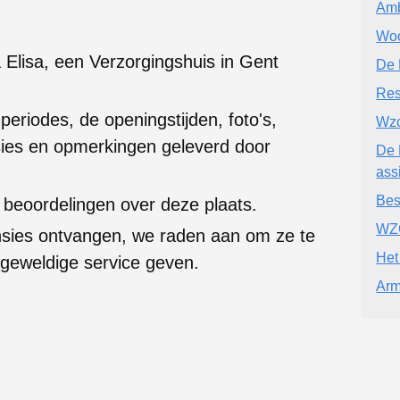
Amb
Woo
Elisa, een Verzorgingshuis in Gent
De 
Res
 periodes, de openingstijden, foto's,
Wzc
ies en opmerkingen geleverd door
De 
ass
Bes
beoordelingen over deze plaats.
WZC
nsies ontvangen, we raden aan om ze te
Het
 geweldige service geven.
Arm