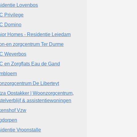
identie Lovenbos
 Privilege
C Domino
ior Homes - Residentie Leiedam
n-en zorgcentrum Ter Durme
C Weverbos
 en Zorgflats Eau de Gand
embloem
nzorgcentrum De Liberteyt
itza Oostakker | Woonzorgcentrum,
stelverblijf & assistentiewoningen
kenshof Vzw
gdorpen
identie Vroonstalle