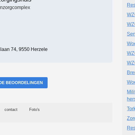
Res
nzorgcomplex
WZC
WZ
Sen
Woo
slaan 74, 9550 Herzele
WZ
WZC
Br
Woo
DE BEOORDELINGEN
Mil
her
Tor
contact
Foto's
Zor
Res