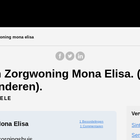
oning mona elisa
 Zorgwoning Mona Elisa. 
nderen).
ZELE
Ver
1 Beoordelingen
ona Elisa
Sin
1 Commentaren
Sen
zorgingshuis