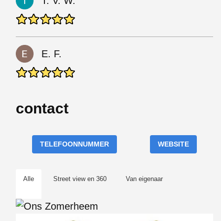
T. V. W.
E. F.
contact
TELEFOONNUMMER
WEBSITE
Alle
Street view en 360
Van eigenaar