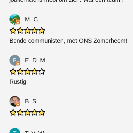
M. C.
Bende communisten, met ONS Zomerheem!
E. D. M.
Rustig
B. S.