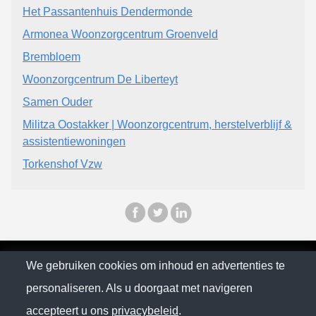
Het Passantenhuis Dendermonde
Armonea Woonzorgcentrum Groenveld
Brembloem
Woonzorgcentrum De Liberteyt
Samen Ouder
Militza Oostakker | Woonzorgcentrum, herstelverblijf &
assistentiewoningen
Torkenshof Vzw
© Self City 2026
We gebruiken cookies om inhoud en advertenties te
personaliseren. Als u doorgaat met navigeren
Privacybeleid
accepteert u ons
privacybeleid
.
contact