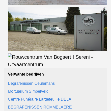
Verwante bedrijven
Begrafenissen Ceulemans
Mortuarium Simpelveld
Centre Funéraire Largefeuille DELA
BEGRAFENISSEN ROMMELAERE