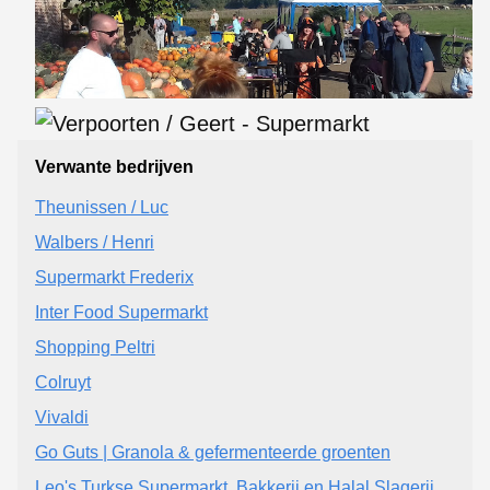
Verwante bedrijven
Theunissen / Luc
Walbers / Henri
Supermarkt Frederix
Inter Food Supermarkt
Shopping Peltri
Colruyt
Vivaldi
Go Guts | Granola & gefermenteerde groenten
Leo's Turkse Supermarkt, Bakkerij en Halal Slagerij