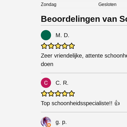
Zondag
Gesloten
Beoordelingen van S
M. D.
Zeer vriendelijke, attente schoon
doen
C. R.
Top schoonheidsspecialiste!! 👍
g. p.