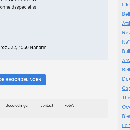
L'In
onheidsspecialist
Bel
Ate
Rêv
Naï
roz 322, 4550 Nandrin
Bul
Am
Bel
Dr.
DE BEOORDELINGEN
Cap
The
Beoordelingen
contact
Foto's
Oxy
B'e
Le 