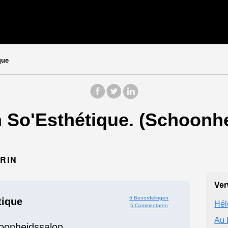
que
 So'Esthétique. (Schoonhe
DRIN
Ver
6 Beoordelingen
tique
Hél
5 Commentaren
Au 
oonheidssalon