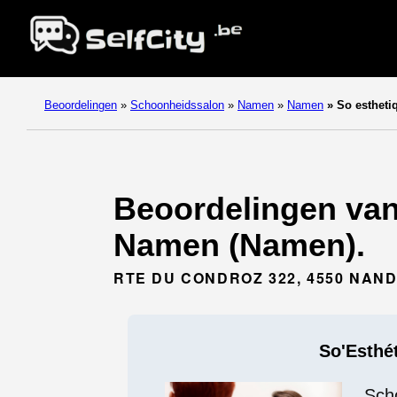
Beoordelingen
»
Schoonheidssalon
»
Namen
»
Namen
»
So estheti
Beoordelingen van
Namen (Namen).
RTE DU CONDROZ 322, 4550 NAN
So'Esthé
Sch