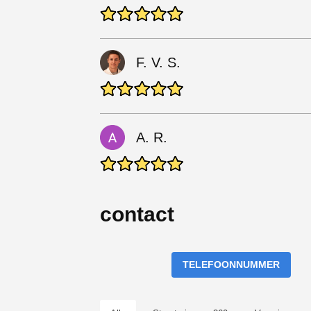
F. V. S.
A. R.
contact
TELEFOONNUMMER