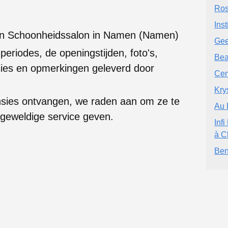
Ros
Ins
een Schoonheidssalon in Namen (Namen)
Gee
 periodes, de openingstijden, foto's,
Bea
ies en opmerkingen geleverd door
Cen
Kry
nsies ontvangen, we raden aan om ze te
Au 
 geweldige service geven.
Inf
à C
Ben