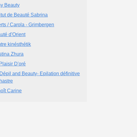
y Beauty
titut de Beauté Sabrina
rts / Carola - Grimbergen
uté d'Orient
tre kinésthétik
stina Zhura
Plaisir D'oré
i Dépil and Beauty- Epilation définitive
hastre
oît Carine