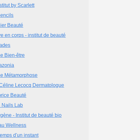
stitut by Scarlett
lencils
lier Beauté
e en corps - institut de beauté
ades
le Bien-être
azonia
le Métamorphose
 Céline Lecocq Dermatologue
rice Beauté
 Nails Lab
gène - Institut de beauté bio
au Wellness
temps d'un instant