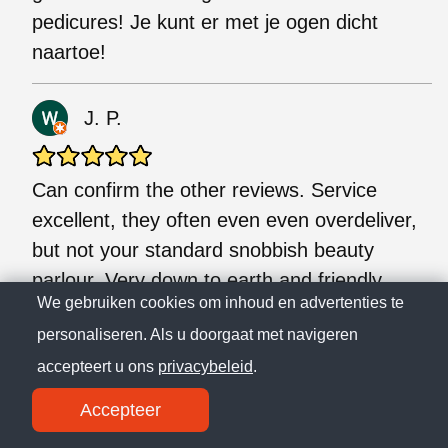
pedicures! Je kunt er met je ogen dicht
naartoe!
J. P.
Can confirm the other reviews. Service
excellent, they often even even overdeliver,
but not your standard snobbish beauty
parlour. Very down to earth and friendly
We gebruiken cookies om inhoud en advertenties te
people. Price quality very good. (Vertaald)
personaliseren. Als u doorgaat met navigeren
Kan de andere beoordelingen bevestigen.
accepteert u ons
privacybeleid
.
Service uitstekend, ze leveren vaak zelfs te
veel, maar niet je standaard snobistische
Accepteer
schoonheidssalon. Heel nuchter en