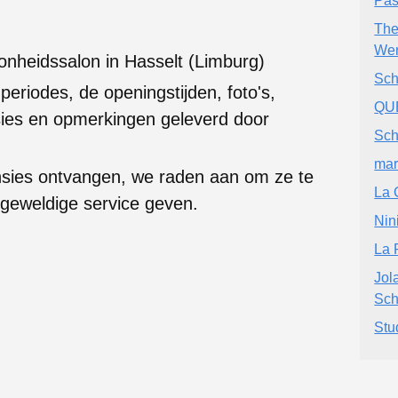
Pas
The
Wen
onheidssalon in Hasselt (Limburg)
Sch
 periodes, de openingstijden, foto's,
QU
ies en opmerkingen geleverd door
Sch
mar
nsies ontvangen, we raden aan om ze te
La 
 geweldige service geven.
Nin
La 
Jol
Sch
Stu