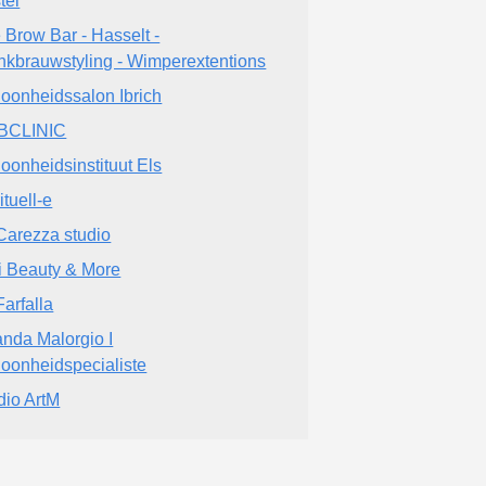
tel
 Brow Bar - Hasselt -
kbrauwstyling - Wimperextentions
oonheidssalon Ibrich
BCLINIC
oonheidsinstituut Els
ituell-e
Carezza studio
i Beauty & More
Farfalla
anda Malorgio I
oonheidspecialiste
dio ArtM