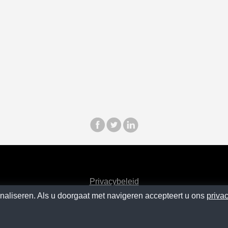
Privacybeleid
naliseren. Als u doorgaat met navigeren accepteert u ons
priva
contact
SM