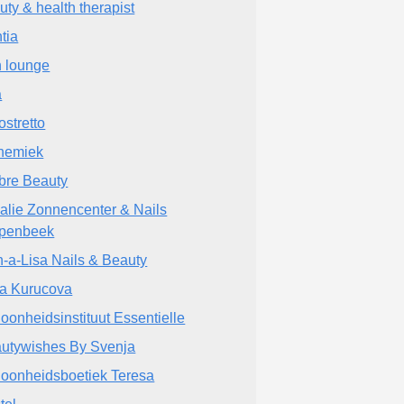
uty & health therapist
tia
 lounge
a
ostretto
hemiek
re Beauty
alie Zonnencenter & Nails
penbeek
-a-Lisa Nails & Beauty
a Kurucova
oonheidsinstituut Essentielle
utywishes By Svenja
oonheidsboetiek Teresa