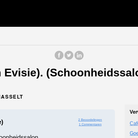
Evisie). (Schoonheidssalo
HASSELT
Ver
2 Beoordelingen
e)
Caf
1 Commentaren
Goe
oonheidssalon