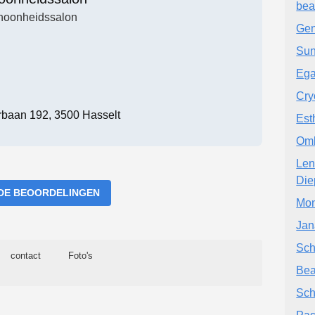
bea
hoonheidssalon
Gen
Sun
Eg
Cry
baan 192, 3500 Hasselt
Est
Omb
Len
Die
DE BEOORDELINGEN
Mon
Jan
Sch
contact
Foto's
Bea
Sch