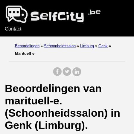
Contact
Beoordelingen
»
Schoonheidssalon
»
Limburg
»
Genk
»
Marituell e
Beoordelingen van
marituell-e.
(Schoonheidssalon) in
Genk (Limburg).