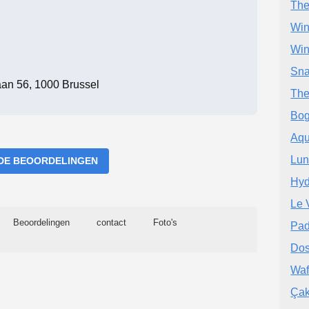
The
Win
Win
Sna
an 56, 1000 Brussel
The
Bog
Aqu
Lun
DE BEOORDELINGEN
Hyd
Le 
Beoordelingen
contact
Foto's
Pad
Dos
Waf
Çak