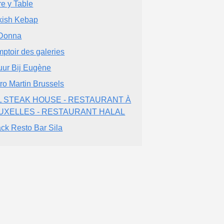
re y Table
kish Kebap
Donna
ptoir des galeries
tuur Bij Eugène
tro Martin Brussels
L STEAK HOUSE - RESTAURANT À
UXELLES - RESTAURANT HALAL
ck Resto Bar Sila