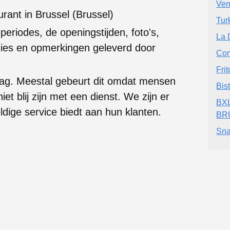
Ver
rant in Brussel (Brussel)
Tur
 periodes, de openingstijden, foto's,
La 
ies en opmerkingen geleverd door
Com
Fri
laag. Meestal gebeurt dit omdat mensen
Bis
t blij zijn met een dienst. We zijn er
BX
ldige service biedt aan hun klanten.
BR
Sna