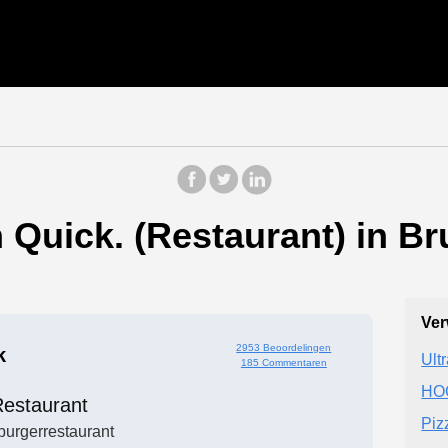
Quick. (Restaurant) in Bru
Ver
2953 Beoordelingen
k
Ult
185 Commentaren
HO
estaurant
Piz
urgerrestaurant