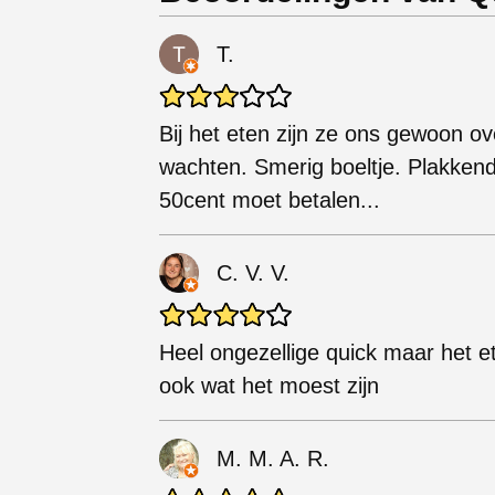
T.
Bij het eten zijn ze ons gewoon 
wachten. Smerig boeltje. Plakkende
50cent moet betalen...
C. V. V.
Heel ongezellige quick maar het et
ook wat het moest zijn
M. M. A. R.