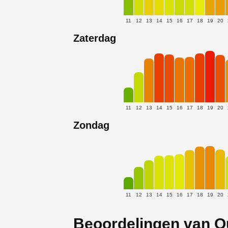
11
12
13
14
15
16
17
18
19
20
Zaterdag
11
12
13
14
15
16
17
18
19
20
Zondag
11
12
13
14
15
16
17
18
19
20
Beoordelingen van Q