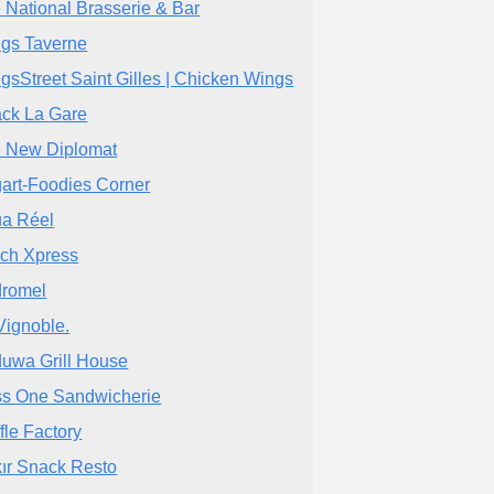
 National Brasserie & Bar
gs Taverne
gsStreet Saint Gilles | Chicken Wings
ck La Gare
 New Diplomat
art-Foodies Corner
a Réel
ch Xpress
romel
Vignoble.
uwa Grill House
s One Sandwicherie
fle Factory
ır Snack Resto