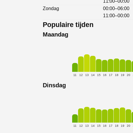
11:00–00:00
Zondag
00:00–06:00
11:00–00:00
Populaire tijden
Maandag
11
12
13
14
15
16
17
18
19
20
Dinsdag
11
12
13
14
15
16
17
18
19
20