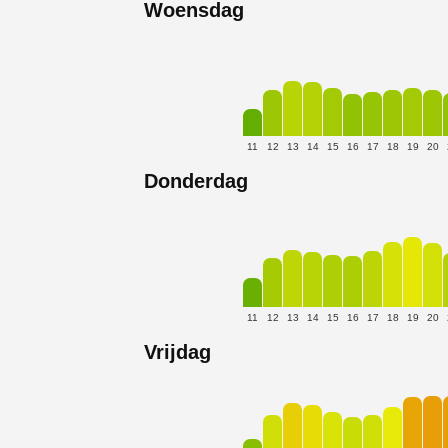
Woensdag
11
12
13
14
15
16
17
18
19
20
Donderdag
11
12
13
14
15
16
17
18
19
20
Vrijdag