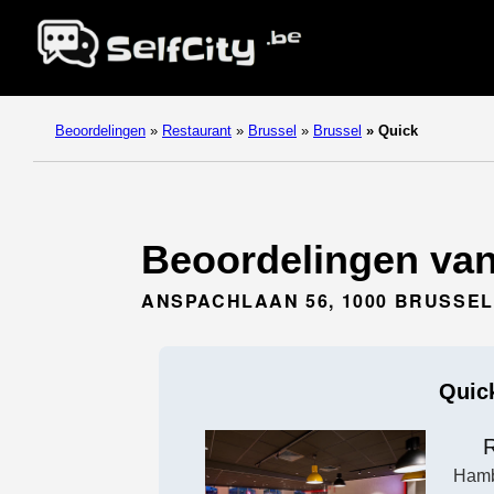
Beoordelingen
»
Restaurant
»
Brussel
»
Brussel
»
Quick
Beoordelingen van 
ANSPACHLAAN 56, 1000 BRUSSEL
Quic
R
Hamb