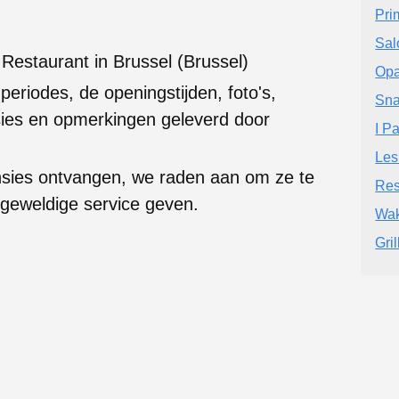
Pri
Sal
Restaurant in Brussel (Brussel)
Op
 periodes, de openingstijden, foto's,
Sna
ies en opmerkingen geleverd door
I Pa
Les
nsies ontvangen, we raden aan om ze te
Res
 geweldige service geven.
Wak
Gril