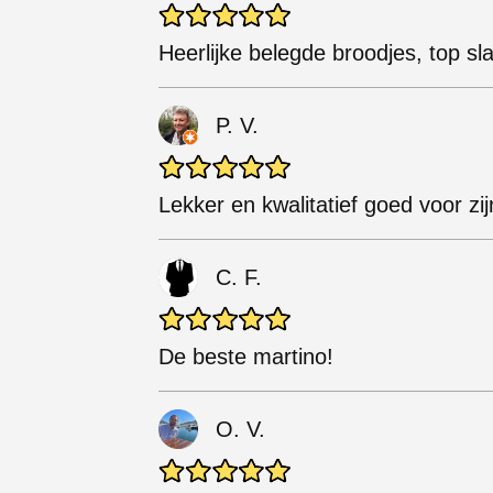
Heerlijke belegde broodjes, top slag
P. V.
Lekker en kwalitatief goed voor zijn
C. F.
De beste martino!
O. V.