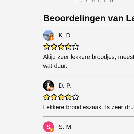
8
9
10
11
12
13
14
Beoordelingen van L
K. D.
Altijd zeer lekkere broodjes, mees
wat duur.
D. P.
Lekkere broodjeszaak. Is zeer dru
S. M.