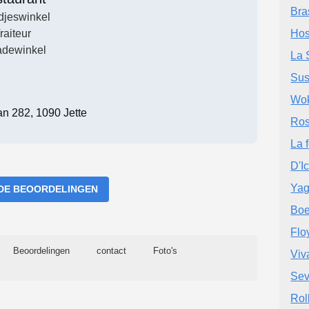
Bra
djeswinkel
raiteur
Hos
adewinkel
La 
Sus
Wok
an 282, 1090 Jette
Ros
La 
D'Ic
Yag
DE BEOORDELINGEN
Boe
Flo
Beoordelingen
contact
Foto's
Viv
Sev
Rol