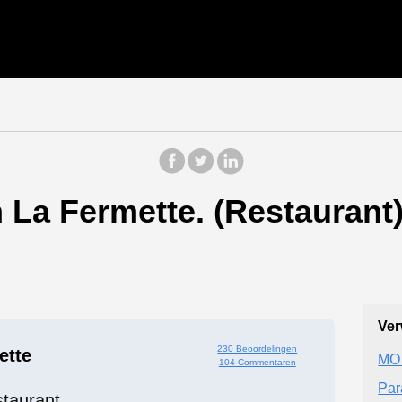
La Fermette. (Restaurant)
Ver
230 Beoordelingen
ette
MO 
104 Commentaren
Par
taurant