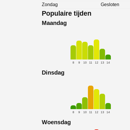
Zondag
Gesloten
Populaire tijden
Maandag
8
9
10
11
12
13
14
Dinsdag
8
9
10
11
12
13
14
Woensdag