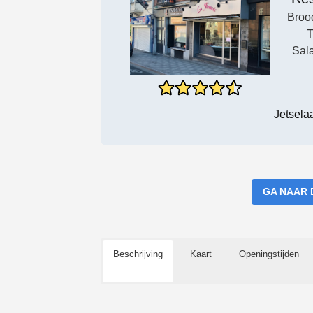
Broo
T
Sal
Jetsela
GA NAAR 
Beschrijving
Kaart
Openingstijden