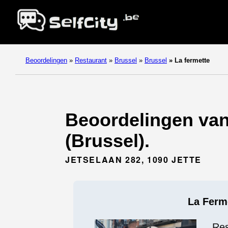
Beoordelingen
»
Restaurant
»
Brussel
»
Brussel
»
La fermette
Beoordelingen van 
(Brussel).
JETSELAAN 282, 1090 JETTE
La Ferm
Res