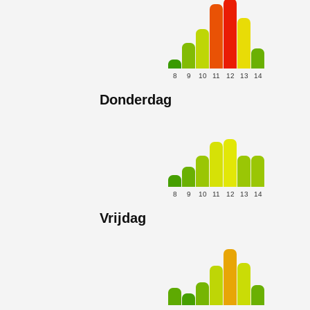
8
9
10
11
12
13
14
Donderdag
8
9
10
11
12
13
14
Vrijdag