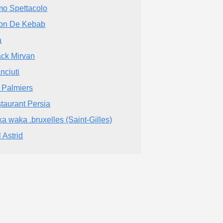
mo Spettacolo
on De Kebab
a
ck Mirvan
nciuti
 Palmiers
taurant Persia
a waka .bruxelles (Saint-Gilles)
l Astrid