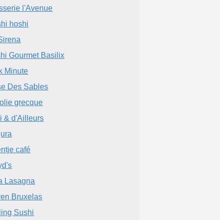
sserie l'Avenue
hi hoshi
Sirena
hi Gourmet Basilix
 Minute
e Des Sables
folie grecque
i & d'Ailleurs
ura
ntje café
yd's
a Lasagna
en Bruxelas
ling Sushi