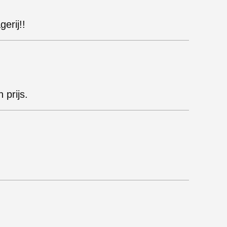
erij!!
 prijs.