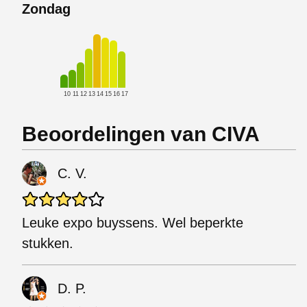
Zondag
10
11
12
13
14
15
16
17
Beoordelingen van CIVA
C. V.
Leuke expo buyssens. Wel beperkte
stukken.
D. P.