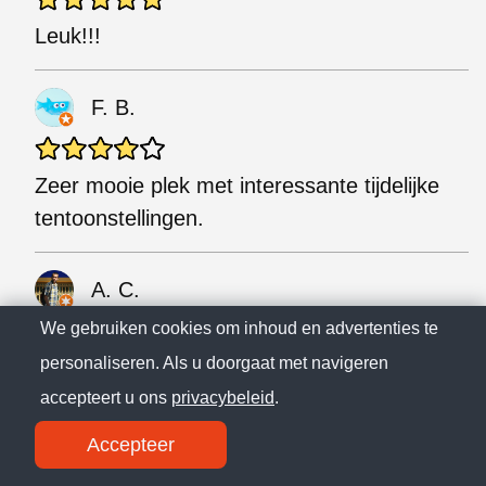
Leuk!!!
F. B.
Zeer mooie plek met interessante tijdelijke
tentoonstellingen.
A. C.
We gebruiken cookies om inhoud en advertenties te
personaliseren. Als u doorgaat met navigeren
Zeer goede bibliotheek met veel extra
activiteiten ernaast.
accepteert u ons
privacybeleid
.
Accepteer
s. l.