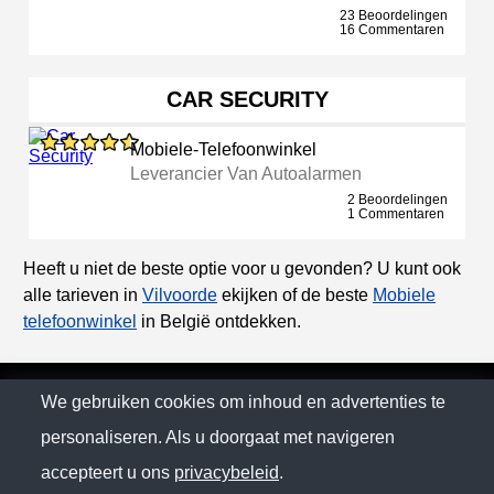
23 Beoordelingen
16 Commentaren
CAR SECURITY
Mobiele-Telefoonwinkel
Leverancier Van Autoalarmen
2 Beoordelingen
1 Commentaren
Heeft u niet de beste optie voor u gevonden? U kunt ook
alle tarieven in
Vilvoorde
ekijken of de beste
Mobiele
telefoonwinkel
in België ontdekken.
© Self City 2026
We gebruiken cookies om inhoud en advertenties te
personaliseren. Als u doorgaat met navigeren
Privacybeleid
accepteert u ons
privacybeleid
.
contact