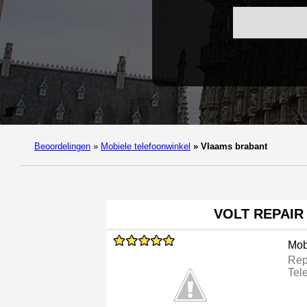
Beoordelingen
»
Mobiele telefoonwinkel
»
Vlaams brabant
VOLT REPAIR
Mob
Rep
Tel