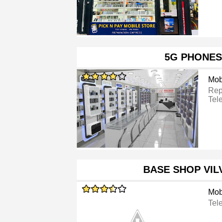
5G PHONES
Mob
Rep
Tel
BASE SHOP VI
Mob
Tel