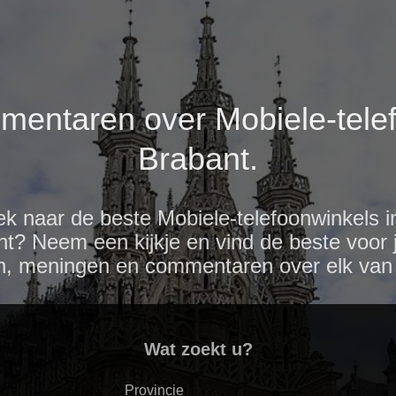
mentaren over Mobiele-telef
Brabant.
k naar de beste Mobiele-telefoonwinkels i
? Neem een kijkje en vind de beste voor j
n, meningen en commentaren over elk van 
Wat zoekt u?
Provincie