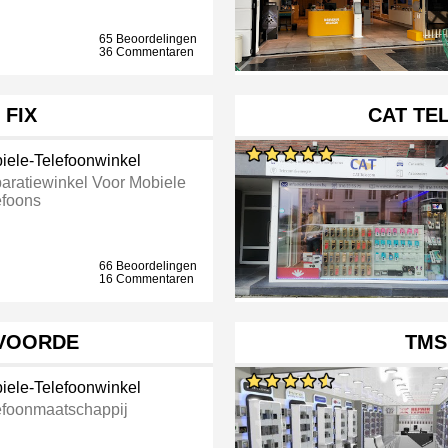
65 Beoordelingen
36 Commentaren
 FIX
CAT TE
iele-Telefoonwinkel
aratiewinkel Voor Mobiele
efoons
66 Beoordelingen
16 Commentaren
LVOORDE
TMS
iele-Telefoonwinkel
efoonmaatschappij