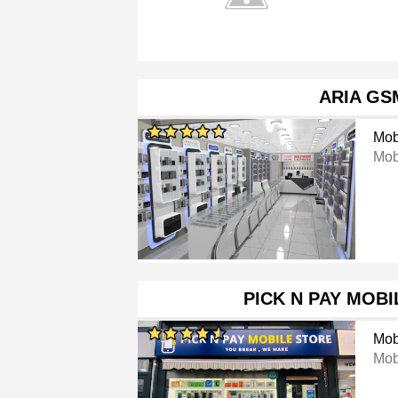
ARIA GS
Mob
Mob
PICK N PAY MOB
Mob
Mob