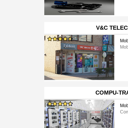
V&C TELE
Mob
Mob
COMPU-TR
Mob
Com