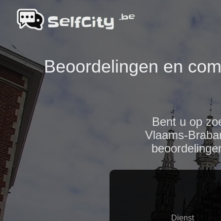
Beoordelingen en com
Bent u op zoe
Vlaams-Brabant
beoordelinge
Dienst