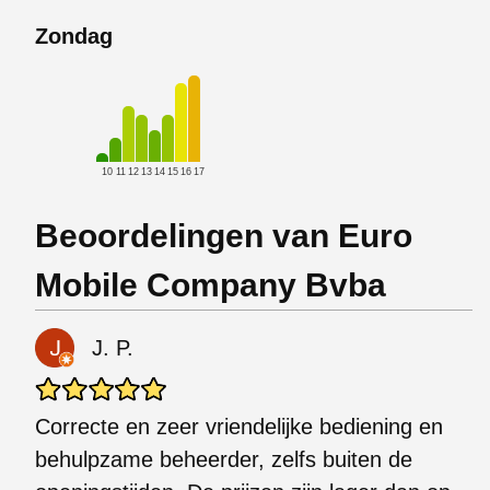
Zondag
10
11
12
13
14
15
16
17
Beoordelingen van Euro
Mobile Company Bvba
J. P.
Correcte en zeer vriendelijke bediening en
behulpzame beheerder, zelfs buiten de