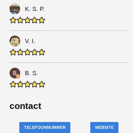
K. S. P.
V. I.
B. S.
contact
TELEFOONNUMMER
WEBSITE