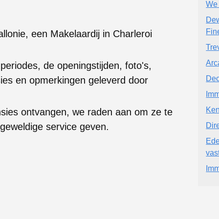
We 
Dew
Fin
llonie, een Makelaardij in Charleroi
Tre
Arc
 periodes, de openingstijden, foto's,
De
ies en opmerkingen geleverd door
Im
Ken
nsies ontvangen, we raden aan om ze te
 geweldige service geven.
Dir
Ede
vas
Imm