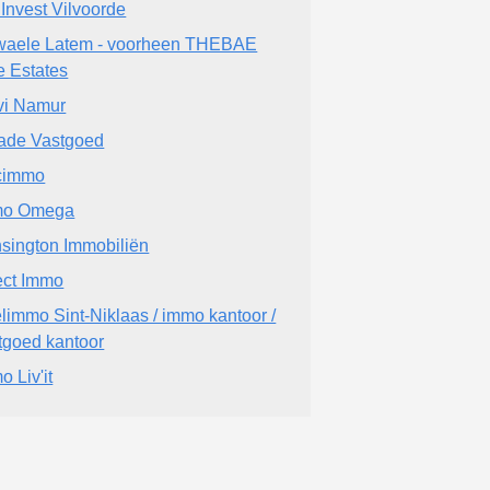
Invest Vilvoorde
aele Latem - voorheen THEBAE
e Estates
vi Namur
ade Vastgoed
cimmo
mo Omega
sington Immobiliën
ect Immo
limmo Sint-Niklaas / immo kantoor /
tgoed kantoor
o Liv'it