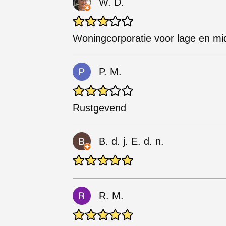
W. D.
Woningcorporatie voor lage en mi
P. M.
Rustgevend
B. d. j. E. d. n.
R. M.