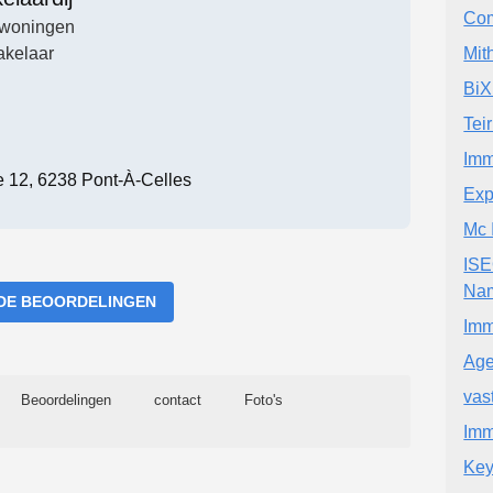
Co
woningen
kelaar
Mit
BiX
Teir
Imm
e 12, 6238 Pont-À-Celles
Exp
Mc
ISE
Na
DE BEOORDELINGEN
Imm
Age
vas
Beoordelingen
contact
Foto's
Im
Key