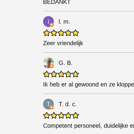
BEDANKT
l. m.
Zeer vriendelijk
G. B.
Ik heb er al gewoond en ze klopp
T. d. c.
Competent personeel, duidelijke e