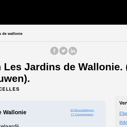
s de wallonie
Les Jardins de Wallonie. (
uwen).
-CELLES
Ver
43 Beoordelingen
e Wallonie
Ebe
17 Commentaren
INM
elaardij