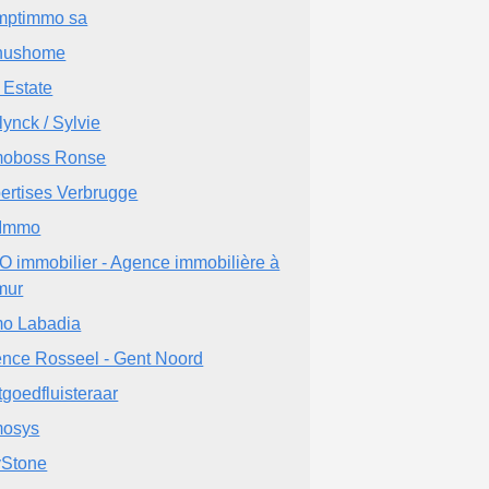
mptimmo sa
hushome
 Estate
lynck / Sylvie
oboss Ronse
ertises Verbrugge
 Immo
O immobilier - Agence immobilière à
mur
o Labadia
nce Rosseel - Gent Noord
tgoedfluisteraar
mosys
Stone