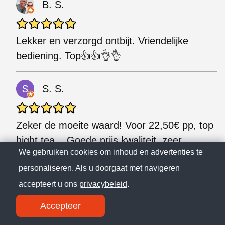
B. S.
Lekker en verzorgd ontbijt. Vriendelijke
bediening. Top👍👍👌👌
S. S.
Zeker de moeite waard! Voor 22,50€ pp, top
hight tea... Goede prijs kwaliteit, zeer
We gebruiken cookies om inhoud en advertenties te
vriendelijk en topkwaliteit producten!!! Vooral
personaliseren. Als u doorgaat met navigeren
de hoeveelheden, sfeer en kwaliteit waren
super. Tot snel!
accepteert u ons
privacybeleid
.
Accepteer
C. M.