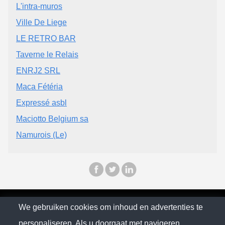
L'intra-muros
Ville De Liege
LE RETRO BAR
Taverne le Relais
ENRJ2 SRL
Maca Fétéria
Expressé asbl
Maciotto Belgium sa
Namurois (Le)
© Self City 2026
We gebruiken cookies om inhoud en advertenties te
personaliseren. Als u doorgaat met navigeren