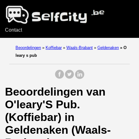
Contact
Beoordelingen
»
Koffiebar
»
Waals-Brabant
»
Geldenaken
»
O
leary s pub
Beoordelingen van
O'leary'S Pub.
(Koffiebar) in
Geldenaken (Waals-