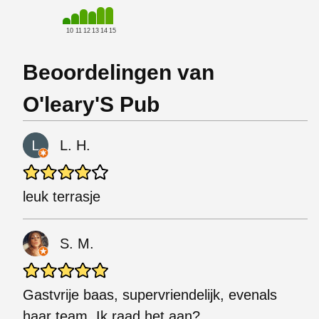
10
11
12
13
14
15
Beoordelingen van
O'leary'S Pub
L. H.
leuk terrasje
S. M.
Gastvrije baas, supervriendelijk, evenals
haar team. Ik raad het aan?