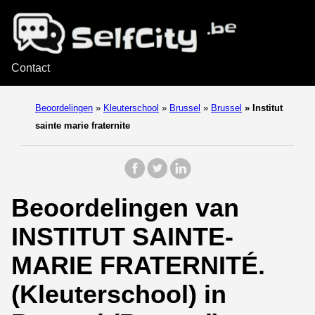
Contact
Beoordelingen
»
Kleuterschool
»
Brussel
»
Brussel
»
Institut
sainte marie fraternite
Beoordelingen van
INSTITUT SAINTE-
MARIE FRATERNITÉ.
(Kleuterschool) in