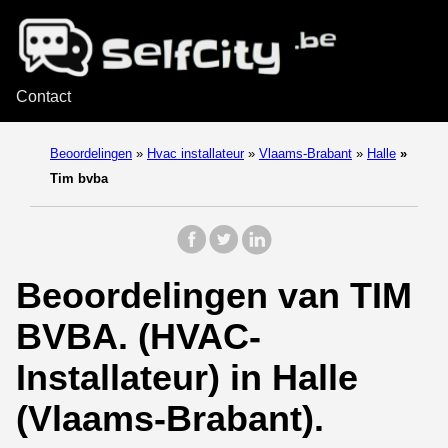
Contact
Beoordelingen
»
Hvac installateur
»
Vlaams-Brabant
»
Halle
»
Tim bvba
Beoordelingen van TIM
BVBA. (HVAC-
Installateur) in Halle
(Vlaams-Brabant).