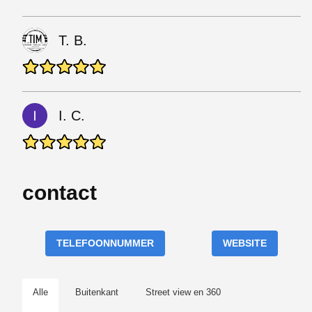
T. B.
I. C.
contact
TELEFOONNUMMER
WEBSITE
Alle
Buitenkant
Street view en 360