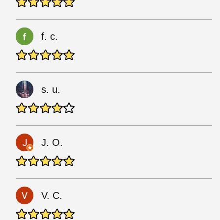
f. c.
s. u.
J. O.
V. C.