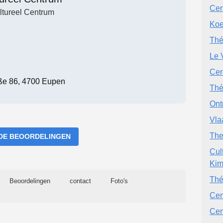
Cen
ltureel Centrum
Koe
Thé
Le 
Cer
ße 86, 4700 Eupen
Thé
Ont
Vla
The
DE BEOORDELINGEN
Cul
Kim
Thé
Beoordelingen
contact
Foto's
Cen
Cen