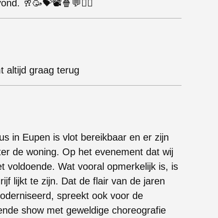
ond. 🥂🥳💝📽🍿💬👯‍♂️
altijd graag terug
s in Eupen is vlot bereikbaar en er zijn
ter de woning. Op het evenement dat wij
 voldoende. Wat vooral opmerkelijk is, is
f lijkt te zijn. Dat de flair van de jaren
oderniseerd, spreekt ook voor de
ende show met geweldige choreografie