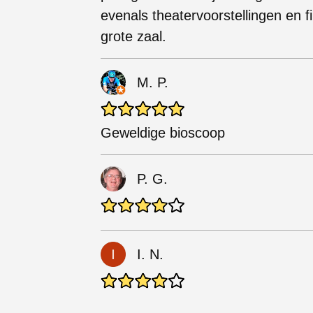
evenals theatervoorstellingen en 
grote zaal.
M. P.
Geweldige bioscoop
P. G.
I. N.