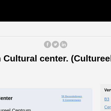
Cultural center. (Culturee
Ver
58 Beoordelingen
Center
B3
9 Commentaren
Cen
tureel Centrum