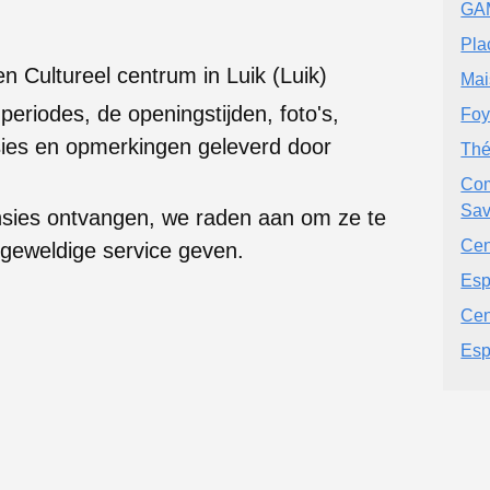
GA
Pla
en Cultureel centrum in Luik (Luik)
Mai
 periodes, de openingstijden, foto's,
Foy
ies en opmerkingen geleverd door
Thé
Com
Sav
nsies ontvangen, we raden aan om ze te
Cen
 geweldige service geven.
Esp
Cen
Esp