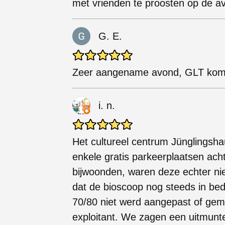
met vrienden te proosten op de av
G. E.
Zeer aangename avond, GLT komt 
i. n.
Het cultureel centrum Jünglingshau
enkele gratis parkeerplaatsen ach
bijwoonden, waren deze echter niet
dat de bioscoop nog steeds in bedrij
70/80 niet werd aangepast of gem
exploitant. We zagen een uitmunt