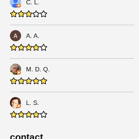
C. L.
A. A.
M. D. Q.
L. S.
contact