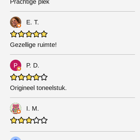
Prachtige plek
E. T.
Gezellige ruimte!
P. D.
Origineel toneelstuk.
I. M.