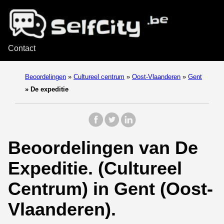
Contact
Beoordelingen
»
Cultureel centrum
»
Oost-Vlaanderen
»
Gent
»
De expeditie
Beoordelingen van De
Expeditie. (Cultureel
Centrum) in Gent (Oost-
Vlaanderen).