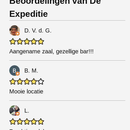
Beoordelingen van De
Expeditie
D. V. d. G.
Aangename zaal, gezellige bar!!!
B. M.
Mooie locatie
L.