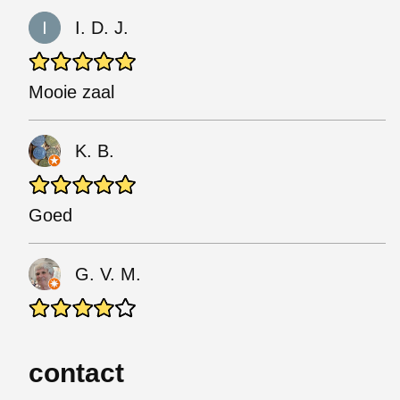
I. D. J.
Mooie zaal
K. B.
Goed
G. V. M.
contact