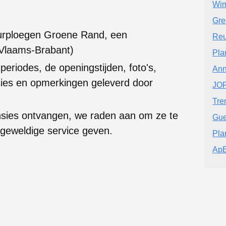
Wim
Gre
uurploegen Groene Rand, een
Reu
 (Vlaams-Brabant)
Plan
 periodes, de openingstijden, foto's,
Ann
ies en opmerkingen geleverd door
JO
Tre
nsies ontvangen, we raden aan om ze te
Gue
 geweldige service geven.
Pla
ApE