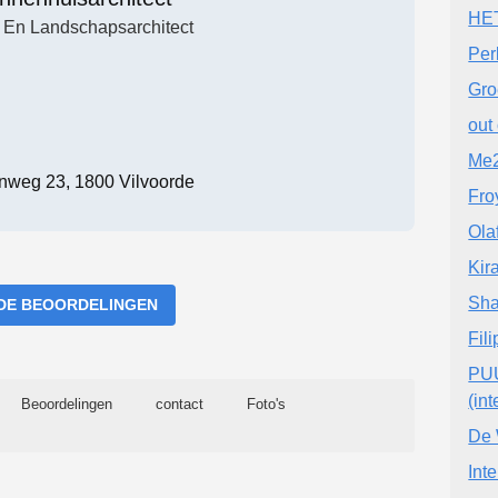
HE
- En Landschapsarchitect
Per
Gro
out 
Me2
weg 23, 1800 Vilvoorde
Fro
Ola
Kir
Sha
DE BEOORDELINGEN
Fili
PUU
(int
Beoordelingen
contact
Foto's
De 
Inte