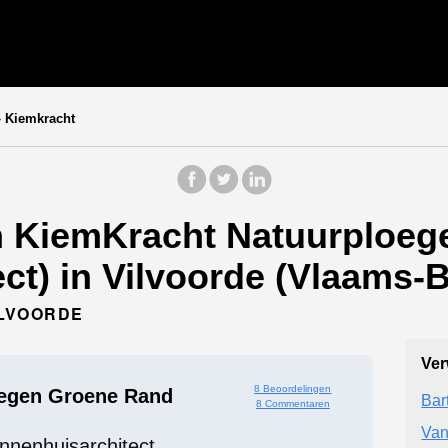
»
Kiemkracht
n KiemKracht Natuurploeg
ct) in Vilvoorde (Vlaams-B
ILVOORDE
Ver
8 Beoordelingen
egen Groene Rand
Bar
8 Commentaren
Van
innenhuisarchitect