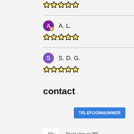
A. L.
S. D. G.
contact
TELEFOONNUMMER
Alle
Street view en 360