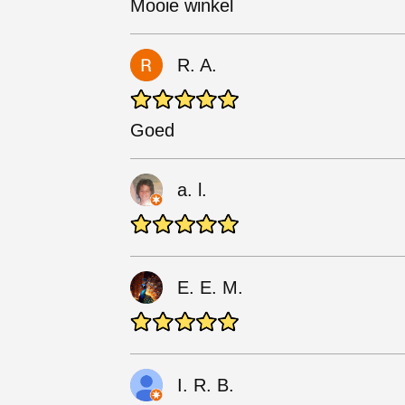
Mooie winkel
R. A.
Goed
a. l.
E. E. M.
I. R. B.