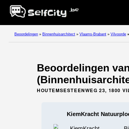
Beoordelingen
»
Binnenhuisarchitect
»
Vlaams-Brabant
»
Vilvoorde
Beoordelingen va
(Binnenhuisarchite
HOUTEMSESTEENWEG 23, 1800 V
KiemKracht Natuurplo
B