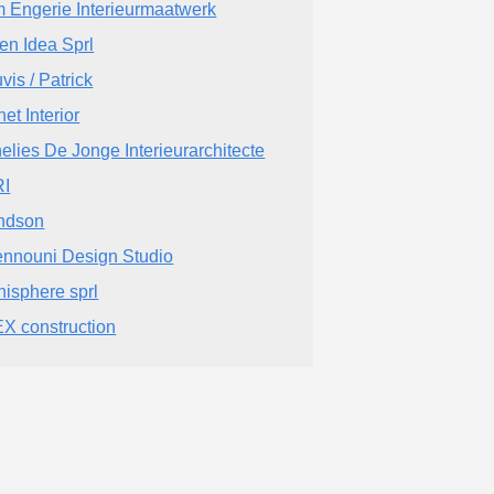
 Engerie Interieurmaatwerk
en Idea Sprl
vis / Patrick
et Interior
elies De Jonge Interieurarchitecte
RI
ndson
nnouni Design Studio
nisphere sprl
X construction