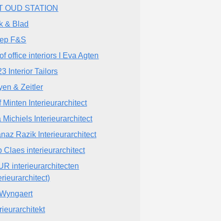
T OUD STATION
k & Blad
ep F&S
of office interiors I Eva Agten
3 Interior Tailors
yen & Zeitler
f Minten Interieurarchitect
a Michiels Interieurarchitect
naz Razik Interieurarchitect
p Claes interieurarchitect
R interieurarchitecten
erieurarchitect)
Wyngaert
rieurarchitekt