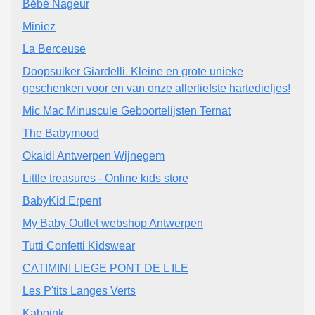
Bébé Nageur
Miniez
La Berceuse
Doopsuiker Giardelli. Kleine en grote unieke
geschenken voor en van onze allerliefste hartediefjes!
Mic Mac Minuscule Geboortelijsten Ternat
The Babymood
Okaidi Antwerpen Wijnegem
Little treasures - Online kids store
BabyKid Erpent
My Baby Outlet webshop Antwerpen
Tutti Confetti Kidswear
CATIMINI LIEGE PONT DE L ILE
Les P'tits Langes Verts
Kaboink