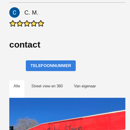
C. M.
contact
TELEFOONNUMMER
Alle
Street view en 360
Van eigenaar